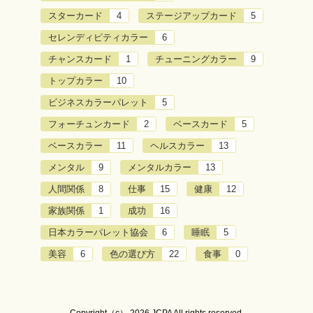
スターカード
4
ステージアップカード
5
セレンディピティカラー
6
チャンスカード
1
チューニングカラー
9
トップカラー
10
ビジネスカラーパレット
5
フォーチュンカード
2
ベースカード
5
ベースカラー
11
ヘルスカラー
13
メンタル
9
メンタルカラー
13
人間関係
8
仕事
15
健康
12
家族関係
1
成功
16
日本カラーパレット協会
6
睡眠
5
美容
6
色の選び方
22
食事
0
Copyright（c） 2026 JCPA All rights reserved.