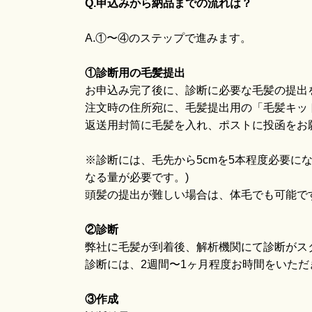
Q.申込みから納品までの流れは？
A.①〜④のステップで進みます。
①診断用の毛髪提出
お申込み完了後に、診断に必要な毛髪の提出を
注文時の住所宛に、毛髪提出用の「毛髪キッ
返送用封筒に毛髪を入れ、ポストに投函をお
※診断には、毛先から5cmを5本程度必要にな
なる量が必要です。)
頭髪の提出が難しい場合は、体毛でも可能で
②診断
弊社に毛髪が到着後、解析機関にて診断がス
診断には、2週間〜1ヶ月程度お時間をいただ
③作成